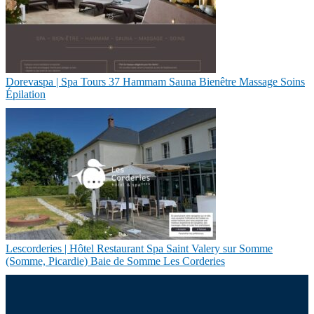
Dorevaspa | Spa Tours 37 Hammam Sauna Bienêtre Massage Soins
Épilation
Les­cor­de­ries | Hôtel Restaurant Spa Saint Valery sur Somme
(Somme, Picardie) Baie de Somme Les Corderies