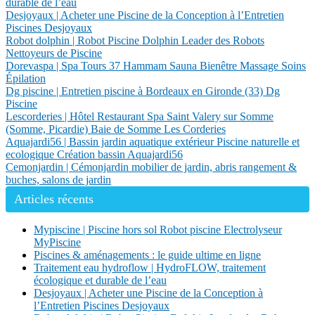
durable de l’eau
Desjoyaux | Acheter une Piscine de la Conception à l’Entretien
Piscines Desjoyaux
Robot dolphin | Robot Piscine Dolphin Leader des Robots
Nettoyeurs de Piscine
Dorevaspa | Spa Tours 37 Hammam Sauna Bienêtre Massage Soins
Épilation
Dg piscine | Entretien piscine à Bordeaux en Gironde (33) Dg
Piscine
Les­cor­de­ries | Hôtel Restaurant Spa Saint Valery sur Somme
(Somme, Picardie) Baie de Somme Les Corderies
Aquajardi56 | Bassin jardin aquatique extérieur Piscine naturelle et
ecologique Création bassin Aquajardi56
Cemonjardin | Cémonjardin mobilier de jardin, abris rangement &
buches, salons de jardin
Articles récents
Mypiscine | Piscine hors sol Robot piscine Electrolyseur
MyPiscine
Piscines & aménagements : le guide ultime en ligne
Traitement eau hydroflow | HydroFLOW, traitement
écologique et durable de l’eau
Desjoyaux | Acheter une Piscine de la Conception à
l’Entretien Piscines Desjoyaux